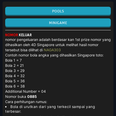
POOLS
MINIGAME
NOMOR
KELUAR
nomor pengeluaran adalah berdasar kan 1st prize nomor yang
dihasilkan oleh 4D Singapore untuk melihat hasil nomor
tersebut bisa dilihat di
NAGA303
Contoh nomor bola angka yang dihasilkan Singapore toto:
Bola 1 = 7
Bola 2 = 21
Bola 3 = 29
Bola 4 = 32
Bola 5 = 36
Bola 6 = 38
Additional Number = 04
Nomor buka
0885
Cara perhitungan rumus:
Bola di urutkan dari yang terkecil sampai yang
terbesar.