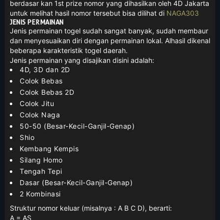
berdasar kan 1st prize nomor yang dihasilkan oleh 4D Jakarta
untuk melihat hasil nomor tersebut bisa dilihat di
NAGA303
JENIS
PERMAINAN
Jenis permainan togel sudah sangat banyak, sudah membaur
dan menyesuaikan diri dengan permainan lokal. Alhasil dikenal
beberapa karakteristik togel daerah.
Jenis permainan yang disajikan disini adalah:
4D, 3D dan 2D
Colok Bebas
Colok Bebas 2D
Colok Jitu
Colok Naga
50-50 (Besar-Kecil-Ganjil-Genap)
Shio
Kembang Kempis
Silang Homo
Tengah Tepi
Dasar (Besar-Kecil-Ganjil-Genap)
2 Kombinasi
Struktur nomor keluar (misalnya : A B C D), berarti:
A = AS