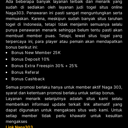
Ada beberapa banyak layanan terbaik dan menarik yang
sudah di sediakan oleh layanan judi togel situs online
Naga303. Penawaran ini pasti sangat menguntungkan serta
memuaskan. Karena, meskipun sudah banyak situs taruhan
togel di Indonesia, tetapi tidak menjamin semuanya selalu
punya penawaran menarik sehingga belum tentu pasti akan
membuat member puas. Tetapi, lewat situs togel yang
terpercaya ini, para player atau pemain akan mendapatkan
bonus berikut ini:
Bonus New Member 25K
Bonus Deposit 10%
Bonus Extra Freespin 30% + 25%
Bonus Referal
Bonus Cashback
Semua promosi berlaku hanya untuk member aktif Naga 303,
syarat dan ketentuan promosi berlaku untuk setiap bonus.
Layanan menarik selanjutnya adalah situs kami selalu
memberikan informasi update terkait link alternatif yang
dapat digunakan untuk mengakses situs web kami. Untuk
setiap member tidak perlu khawatir untuk kesulitan
mengakses
Link Naga303