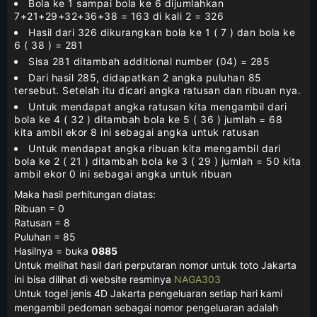
Bola ke 1 sampai bola ke 6 dijumlahkan
7+21+29+32+36+38 = 163 di kali 2 = 326
Hasil dari 326 dikurangkan bola ke 1 ( 7 ) dan bola ke
6 ( 38 ) = 281
Sisa 281 ditambah additional number (04) = 285
Dari hasil 285, didapatkan 2 angka puluhan 85
tersebut. Setelah itu dicari angka ratusan dan ribuan nya.
Untuk mendapat angka ratusan kita mengambil dari
bola ke 4 ( 32 ) ditambah bola ke 5 ( 36 ) jumlah = 68
kita ambil ekor 8 ini sebagai angka untuk ratusan
Untuk mendapat angka ribuan kita mengambil dari
bola ke 2 ( 21 ) ditambah bola ke 3 ( 29 ) jumlah = 50 kita
ambil ekor 0 ini sebagai angka untuk ribuan
Maka hasil perhitungan diatas:
Ribuan = 0
Ratusan = 8
Puluhan = 85
Hasilnya = buka
0885
Untuk melihat hasil dari perputaran nomor untuk toto Jakarta
ini bisa dilihat di website resminya
NAGA303
Untuk togel jenis 4D Jakarta pengeluaran setiap hari kami
mengambil pedoman sebagai nomor pengeluaran adalah