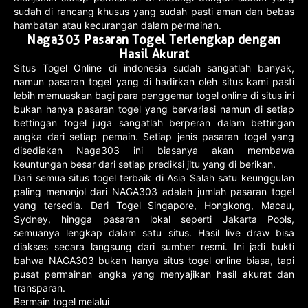
sudah di rancang khusus yang sudah pasti aman dan bebas
hambatan atau kecurangan dalam permainan.
Naga303 Pasaran Togel Terlengkap dengan
Hasil Akurat
Situs Togel Online di indonesia sudah sangatlah banyak,
namun pasaran togel yang di hadirkan oleh situs kami pasti
lebih memuaskan bagi para penggemar togel online di situs ini
bukan hanya pasaran togel yang bervariasi namun di setiap
bettingan togel juga sangatlah berperan dalam bettingan
angka dari setiap pemain. Setiap jenis pasaran togel yang
disediakan Naga303 ini biasanya akan membawa
keuntungan besar dari setiap prediksi jitu yang di berikan.
Dari semua situs togel terbaik di Asia Salah satu keunggulan
paling menonjol dari NAGA303 adalah jumlah pasaran togel
yang tersedia. Dari Togel Singapore, Hongkong, Macau,
Sydney, hingga pasaran lokal seperti Jakarta Pools,
semuanya lengkap dalam satu situs. Hasil live draw bisa
diakses secara langsung dari sumber resmi. Ini jadi bukti
bahwa NAGA303 bukan hanya situs togel online biasa, tapi
pusat permainan angka yang menyajikan hasil akurat dan
transparan.
Bermain togel melalui